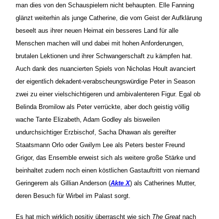
man dies von den Schauspielern nicht behaupten. Elle Fanning
glänzt weiterhin als junge Catherine, die vom Geist der Aufklärung
beseelt aus ihrer neuen Heimat ein besseres Land für alle
Menschen machen will und dabei mit hohen Anforderungen,
brutalen Lektionen und ihrer Schwangerschaft zu kämpfen hat.
Auch dank des nuancierten Spiels von Nicholas Hoult avanciert
der eigentlich dekadent-verabscheungswürdige Peter in Season
zwei zu einer vielschichtigeren und ambivalenteren Figur. Egal ob
Belinda Bromilow als Peter verrückte, aber doch geistig völlig
wache Tante Elizabeth, Adam Godley als bisweilen
undurchsichtiger Erzbischof, Sacha Dhawan als gereifter
Staatsmann Orlo oder Gwilym Lee als Peters bester Freund
Grigor, das Ensemble erweist sich als weitere große Stärke und
beinhaltet zudem noch einen köstlichen Gastauftritt von niemand
Geringerem als Gillian Anderson (
Akte X
) als Catherines Mutter,
deren Besuch für Wirbel im Palast sorgt.
Es hat mich wirklich positiv überrascht wie sich
The Great
nach