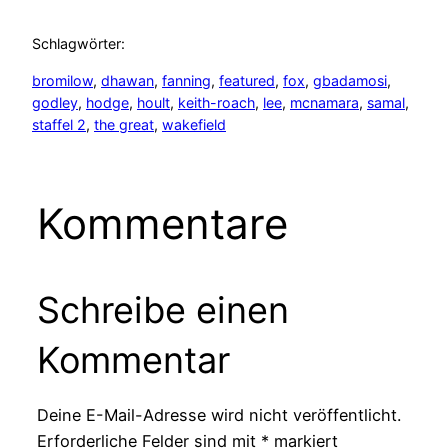
Schlagwörter:
bromilow
, 
dhawan
, 
fanning
, 
featured
, 
fox
, 
gbadamosi
, 
godley
, 
hodge
, 
hoult
, 
keith-roach
, 
lee
, 
mcnamara
, 
samal
, 
staffel 2
, 
the great
, 
wakefield
Kommentare
Schreibe einen
Kommentar
Deine E-Mail-Adresse wird nicht veröffentlicht.
Erforderliche Felder sind mit
*
markiert