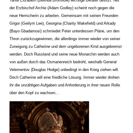
Tante Elizabeth (Belinda Bromilow) wichtige Berater besitzt. Nur
der Erzbischof Archie (Adam Godley) scheint noch gegen die
neue Herrscherin zu arbeiten. Gemeinsam mit seinen Freunden
Grigor (Gwilym Lee), Georgina (Charity Wakefield) und Arkady
(Bayo Gbadamosi) schmiedet Peter unterdessen Pläne, um den
Thron zurückzugewinnen, die allerdings immer wieder von seiner
Zuneigung zu Catherine und dem ungeborenen Kind ausgebremst
werden. Doch Russland und seine neue Monarchin werden auch
von außen durch das Osmanenreich bedroht, weshalb General
Velementov (Douglas Hodge) unbedingt in den Krieg ziehen will.
Doch Catherine will eine friedliche Lösung. Immer wieder drohen
ihr die unzähligen Aufgaben und Anforderung in ihrer neuen Rolle
über den Kopf zu wachsen…