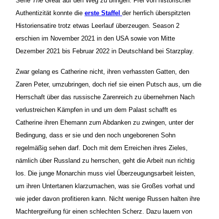
Serie
The Great
auf den Weg zu bringen. Frei von historischer
Authentizität konnte die
erste Staffel
der herrlich überspitzten
Historiensatire trotz etwas Leerlauf überzeugen. Season 2
erschien im November 2021 in den USA sowie von Mitte
Dezember 2021 bis Februar 2022 in Deutschland bei Starzplay.
Zwar gelang es Catherine nicht, ihren verhassten Gatten, den
Zaren Peter, umzubringen, doch rief sie einen Putsch aus, um die
Herrschaft über das russische Zarenreich zu übernehmen Nach
verlustreichen Kämpfen in und um dem Palast schafft es
Catherine ihren Ehemann zum Abdanken zu zwingen, unter der
Bedingung, dass er sie und den noch ungeborenen Sohn
regelmäßig sehen darf. Doch mit dem Erreichen ihres Zieles,
nämlich über Russland zu herrschen, geht die Arbeit nun richtig
los. Die junge Monarchin muss viel Überzeugungsarbeit leisten,
um ihren Untertanen klarzumachen, was sie Großes vorhat und
wie jeder davon profitieren kann. Nicht wenige Russen halten ihre
Machtergreifung für einen schlechten Scherz. Dazu lauern von