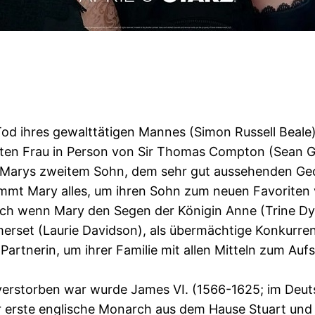
od ihres gewalttätigen Mannes (Simon Russell Beale) 
atenten Frau in Person von Sir Thomas Compton (Sean
 Marys zweitem Sohn, dem sehr gut aussehenden Georg
mmt Mary alles, um ihren Sohn zum neuen Favoriten
ch wenn Mary den Segen der Königin Anne (Trine Dy
merset (Laurie Davidson), als übermächtige Konkurren
Partnerin, um ihrer Familie mit allen Mitteln zum Auf
verstorben war wurde James VI. (1566-1625; im Deu
er erste englische Monarch aus dem Hause Stuart und