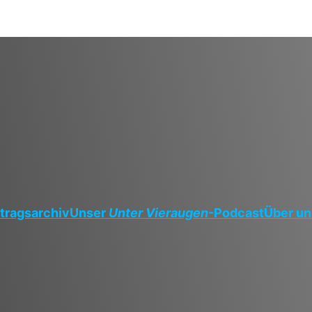
tragsarchiv
Unser
Unter Vieraugen
-Podcast
Über un