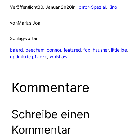
Veröffentlicht
30. Januar 2020
in
Horror-Spezial
, 
Kino
von
Marius Joa
Schlagwörter:
bajard
, 
beecham
, 
connor
, 
featured
, 
fox
, 
hausner
, 
little joe
, 
optimierte pflanze
, 
whishaw
Kommentare
Schreibe einen
Kommentar