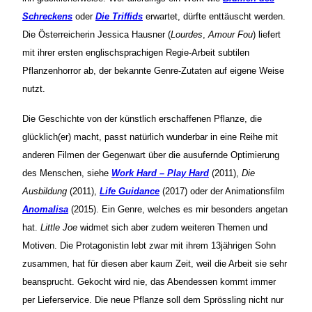
Schreckens
oder
Die Triffids
erwartet, dürfte enttäuscht werden.
Die Österreicherin Jessica Hausner (
Lourdes
,
Amour Fou
) liefert
mit ihrer ersten englischsprachigen Regie-Arbeit subtilen
Pflanzenhorror ab, der bekannte Genre-Zutaten auf eigene Weise
nutzt.
Die Geschichte von der künstlich erschaffenen Pflanze, die
glücklich(er) macht, passt natürlich wunderbar in eine Reihe mit
anderen Filmen der Gegenwart über die ausufernde Optimierung
des Menschen, siehe
Work Hard – Play Hard
(2011),
Die
Ausbildung
(2011),
Life Guidance
(2017) oder der Animationsfilm
Anomalisa
(2015). Ein Genre, welches es mir besonders angetan
hat.
Little Joe
widmet sich aber zudem weiteren Themen und
Motiven. Die Protagonistin lebt zwar mit ihrem 13jährigen Sohn
zusammen, hat für diesen aber kaum Zeit, weil die Arbeit sie sehr
beansprucht. Gekocht wird nie, das Abendessen kommt immer
per Lieferservice. Die neue Pflanze soll dem Sprössling nicht nur