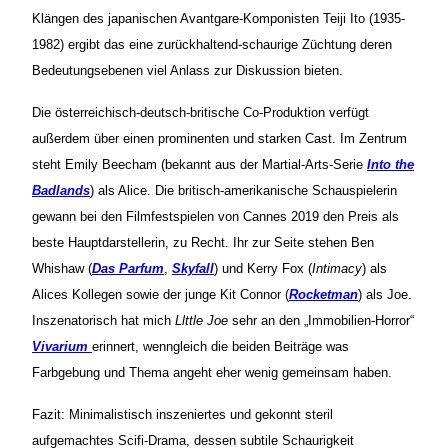
Klängen des japanischen Avantgare-Komponisten Teiji Ito (1935-
1982) ergibt das eine zurückhaltend-schaurige Züchtung deren
Bedeutungsebenen viel Anlass zur Diskussion bieten.
Die österreichisch-deutsch-britische Co-Produktion verfügt
außerdem über einen prominenten und starken Cast. Im Zentrum
steht Emily Beecham (bekannt aus der Martial-Arts-Serie
Into the
Badlands
) als Alice. Die britisch-amerikanische Schauspielerin
gewann bei den Filmfestspielen von Cannes 2019 den Preis als
beste Hauptdarstellerin, zu Recht. Ihr zur Seite stehen Ben
Whishaw (
Das Parfum
,
Skyfall
) und Kerry Fox (
Intimacy
) als
Alices Kollegen sowie der junge Kit Connor (
Rocketman
) als Joe.
Inszenatorisch hat mich
Llttle Joe
sehr an den „Immobilien-Horror“
Vivarium
erinnert, wenngleich die beiden Beiträge was
Farbgebung und Thema angeht eher wenig gemeinsam haben.
Fazit: Minimalistisch inszeniertes und gekonnt steril
aufgemachtes Scifi-Drama, dessen subtile Schaurigkeit